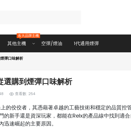
各大品牌主機
其他主機
空彈/煙油
1代通用煙彈
到煙彈口味解析
：從選購到煙彈口味解析
48
查看數: 254
場上的佼佼者，其憑藉著卓越的工藝技術和穩定的品質控
的新手還是資深玩家，都能在Relx的產品線中找到適合
內迅速崛起的主要原因。