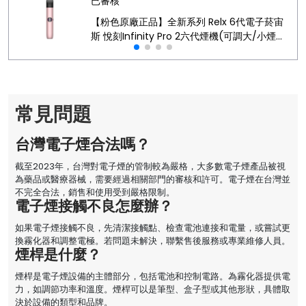
已審核
【粉色原廠正品】全新系列 Relx 6代電子菸宙
斯 悅刻Infinity Pro 2六代煙機(可調大/小煙
量) 支持Relx 4/5代煙彈通用 (下訂秒發貨)
常見問題
台灣電子煙合法嗎？
截至2023年，台灣對電子煙的管制較為嚴格，大多數電子煙產品被視
為藥品或醫療器械，需要經過相關部門的審核和許可。電子煙在台灣並
不完全合法，銷售和使用受到嚴格限制。
電子煙接觸不良怎麼辦？
如果電子煙接觸不良，先清潔接觸點、檢查電池連接和電量，或嘗試更
換霧化器和調整電極。若問題未解決，聯繫售後服務或專業維修人員。
煙桿是什麼？
煙桿是電子煙設備的主體部分，包括電池和控制電路。為霧化器提供電
力，如調節功率和溫度。煙桿可以是筆型、盒子型或其他形狀，具體取
決於設備的類型和品牌。