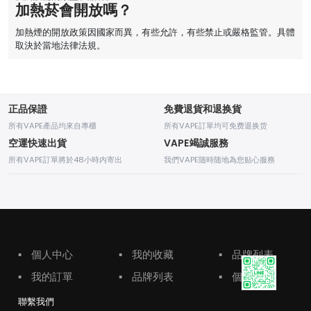
加熱菸會開放嗎？
加熱煙的開放政策因國家而異，有些允許，有些禁止或嚴格監管。具體
取決於當地法律法規。
正品保證
免費退貨和退换貨
所有VAPE產品均來自專櫃
所有VAPE訂單均可免费退换货
空運快速出貨
VAPE竭誠服務
所有VAPE訂單將於48小時内寄出
我們VAPE随時随地為您贴心服務
▪
個人中心
▪
我的收藏
▪
品牌列表
▪
我的訂單
▪
品牌列表
▪
個人中心
聯繫我們