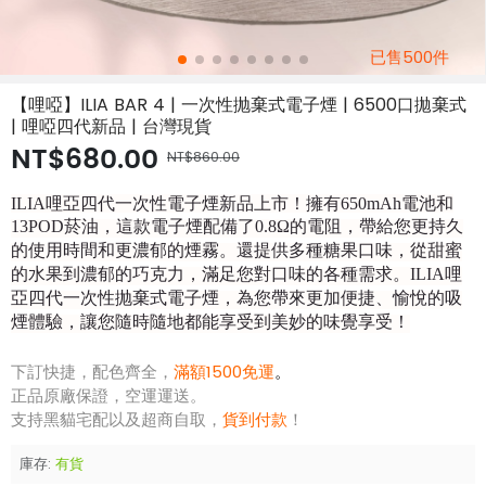
已售500件
【哩啞】ILIA BAR 4 | 一次性抛棄式電子煙 | 6500口拋棄式
| 哩啞四代新品 | 台灣現貨
NT$680.00
NT$860.00
ILIA哩亞四代一次性電子煙新品上市！擁有650mAh電池和
13POD菸油，這款電子煙配備了0.8Ω的電阻，帶給您更持久
的使用時間和更濃郁的煙霧。還提供多種糖果口味，從甜蜜
的水果到濃郁的巧克力，滿足您對口味的各種需求。ILIA哩
亞四代一次性抛棄式電子煙，為您帶來更加便捷、愉悅的吸
煙體驗，讓您隨時隨地都能享受到美妙的味覺享受！
下訂快捷，配色齊全，
滿額1500免運
。
正品原廠保證，空運運送。
支持黑貓宅配以及超商自取，
貨到付款
！
庫存:
有貨