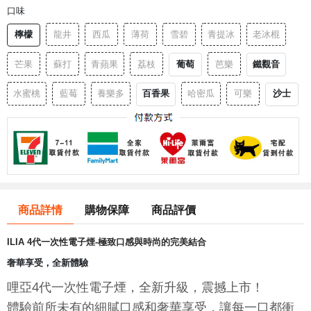
口味
檸檬
龍井
西瓜
薄荷
雪碧
青提冰
老冰棍
葡萄
鐵觀音
芒果
蘇打
青蘋果
荔枝
芭樂
百香果
沙士
水蜜桃
藍莓
養樂多
哈密瓜
可樂
商品詳情
購物保障
商品評價
ILIA 4代一次性電子煙-極致口感與時尚的完美結合
奢華享受，全新體驗
哩亞4代一次性電子煙，全新升級，震撼上市！
體驗前所未有的細膩口感和奢華享受，讓每一口都衝