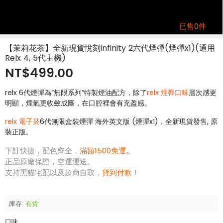
已售0件
【茉莉花茶】全新現貨悅刻infinity 2六代煙彈(煙彈x1)(通用
Relx 4, 5代主機)
NT$499.00
relx 6代煙彈為“無限系列”特製煙油配方，除了
relx 煙彈口味
層次感更
明顯，煙氣更收斂成團，在口腔裡會有充盈感。
relx 電子菸
6代無限盒裝煙彈 海外英文版 (煙彈x1)，全新現貨發售, 原
裝正版
。
下訂快捷，配色齊全，
滿額1500免運
。
正品原廠保證，空運運送。
支持黑貓宅配以及超商自取，
貨到付款
！
庫存:
有貨
口味