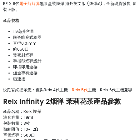
RELX 6代
電子菸菸彈
無限盒裝煙彈 海外英文版 (煙彈x1)，全新現貨發售, 原
裝正版。
產品規格
1.9毫升容量
陶瓷蜂窩式線圈
直徑0.01mm
約650口
雙密封煙彈
手指型煙彈設計
即插即用連接
鍍金專有連接
磁連接
悅刻官網提示您：僅與Relx 4代主機，
Relx 5代
主機，Relx 6代主機兼容
Relx Infinity 2烟弹 茉莉花茶產品參數
產品名稱：
Relx 煙彈
油倉容量：1.9ml
包裝數量：3枚
熱絲阻值：1.0~1.2Ω
單個煙彈：500口