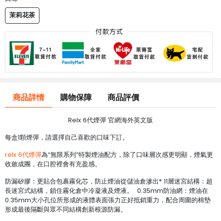
茉莉花茶
商品詳情
購物保障
商品評價
Relx 6代煙彈 官網海外英文版
每盒1顆煙彈，請選擇自己喜歡的口味下訂。
relx 6代煙彈
為“無限系列”特製煙油配方，除了口味層次感更明顯，煙氣更
收斂成團，在口腔裡會有充盈感。
防漏矽膠：更貼合包裹霧化芯，防止煙油從儲油倉滲出* 11層迷宮結構：超
長迷宮式結構，鎖住霧化倉中冷凝液及煙液。 0.35mm防油網：煙油在
0.35mm大小孔位所形成的液體表面張力正好抵銷重力，配合周圍的棉墊
形成最後隔斷與眾不同結構創新根源防漏。