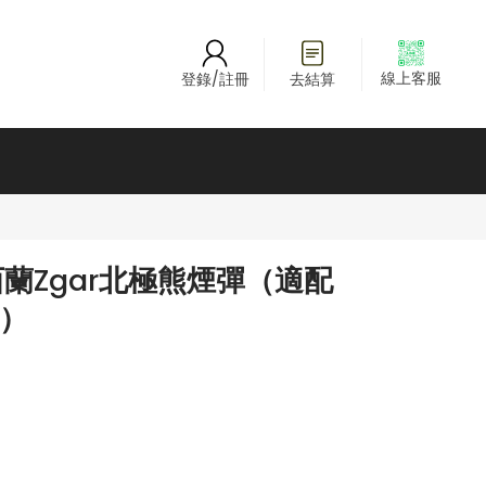
線上客服
登錄/註冊
去結算
蘭Zgar北極熊煙彈（適配
桿）