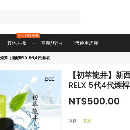
各大品牌主機
其他主機
空彈/煙油
1代通用煙彈
煙彈（適配RELX 5代4代煙桿）
【初萃龍井】新西
RELX 5代4代煙
NT$500.00
庫存:
有貨