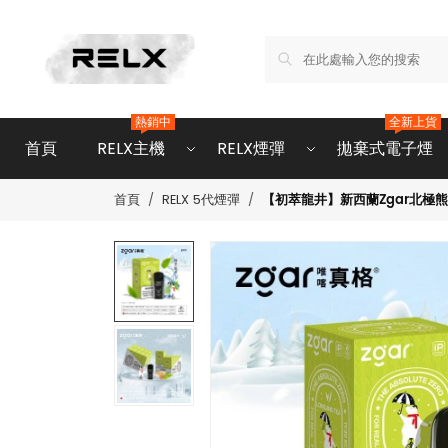
熱銷中
全新上貨
首頁
RELX主機
RELX煙彈
拋棄式電子煙
【初萃龍井】新西蘭Zgar北極熊
首頁
RELX 5代煙彈