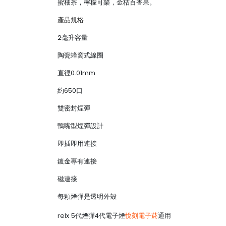
蜜柚茶，檸檬可樂，金桔百香果。
產品規格
2毫升容量
陶瓷蜂窩式線圈
直徑0.01mm
約650口
雙密封煙彈
鴨嘴型煙彈設計
即插即用連接
鍍金專有連接
磁連接
每顆煙彈是透明外殼
relx 5代煙彈4代電子煙
悅刻電子菸
通用