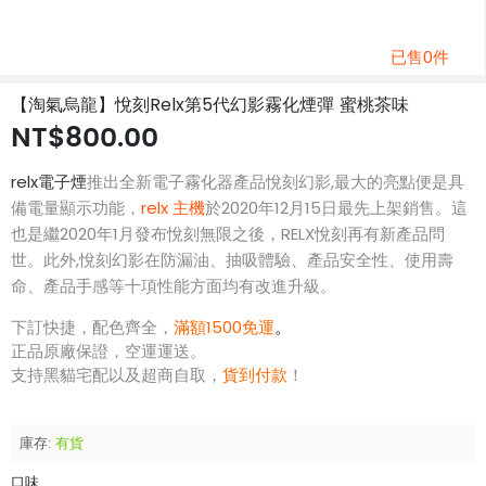
已售0件
【淘氣烏龍】悅刻Relx第5代幻影霧化煙彈 蜜桃茶味
NT$800.00
relx電子煙
推出全新電子霧化器產品悅刻幻影,最大的亮點便是具
備電量顯示功能，
relx 主機
於2020年12月15日最先上架銷售。這
也是繼2020年1月發布悅刻無限之後，RELX悅刻再有新產品問
世。此外,悅刻幻影在防漏油、抽吸體驗、產品安全性、使用壽
命、產品手感等十項性能方面均有改進升級。
下訂快捷，配色齊全，
滿額1500免運
。
正品原廠保證，空運運送。
支持黑貓宅配以及超商自取，
貨到付款
！
庫存:
有貨
口味