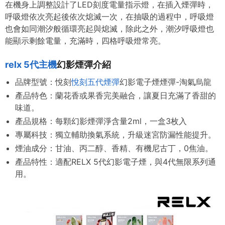
在機身上調整設計了LED刻度電量指示燈，在插入煙彈時，
呼吸燈依次亮起後依次熄滅一次，在抽吸的過程中，呼吸燈
也會如同潮汐般循環亮起與熄滅，除此之外，潮汐呼吸燈也
能顯示剩餘電量，充滿時，四格呼吸燈常亮。
relx 5代主機
幻影煙彈介紹
品牌型號：悅刻
悅刻五代煙彈
幻影電子煙煙彈-淘氣烏龍
產品特色：蘭花香或果香完美融合，讓夏日充滿了香甜的
味道。
產品規格：每顆幻影煙彈淨含量2ml，一盒3枚入
專屬科技：獨立輔助換氣系統，升級迷宮防漏性能提升。
煙油成分：甘油、丙二醇、香精、有機尼古丁，0焦油。
產品特性：適配RELX 5代幻影電子煙，與4代無限系列通
用。