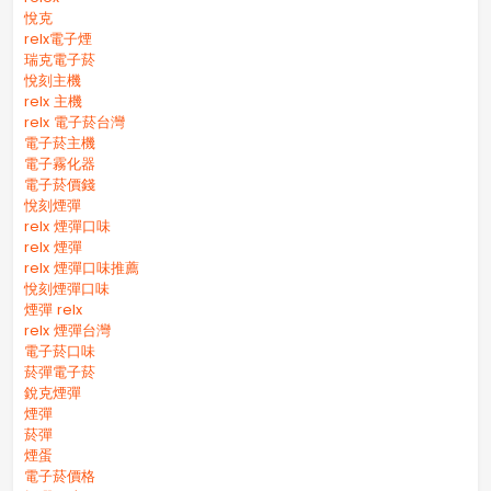
悅克
relx電子煙
瑞克電子菸
悅刻主機
relx 主機
relx 電子菸台灣
電子菸主機
電子霧化器
電子菸價錢
悅刻煙彈
relx 煙彈口味
relx 煙彈
relx 煙彈口味推薦
悅刻煙彈口味
煙彈 relx
relx 煙彈台灣
電子菸口味
菸彈電子菸
銳克煙彈
煙彈
菸彈
煙蛋
電子菸價格