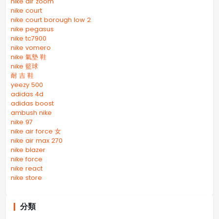
nike air zoom
nike court
nike court borough low 2
nike pegasus
nike tc7900
nike vomero
nike 氣墊 鞋
nike 籃球
耐 吉 鞋
yeezy 500
adidas 4d
adidas boost
ambush nike
nike 97
nike air force 女
nike air max 270
nike blazer
nike force
nike react
nike store
分類