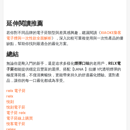
延伸閱讀推薦
若你對不同品牌的電子菸類型與差異感興趣，建議閱讀《
XIAOKE梟客
電子煙與一次性款全面解析
》，深入比較可重複使用與一次性產品的優
缺點，幫助你找到最適合的霧化方案。
總結
煙彈口味
RELX電
無論你是剛入門的新手，還是追求多樣化
的老用戶，
子菸
都能提供穩定且豐富的選擇。搭配【LANA 】拉娜 1代透明煙彈的
極度薄荷感，不僅清爽暢快，更能帶來持久的舒適霧化體驗。選對產
品，讓你的每一口霧化都成為享受。
relx 電子菸
relx
悅刻
悅刻電子菸
電子菸 relx
電子菸線上購買
悅客電子菸
relex