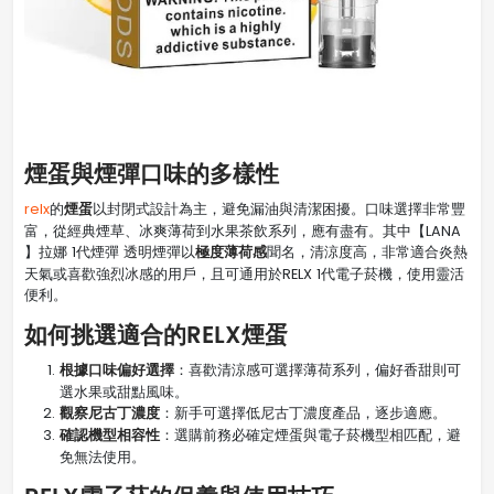
煙蛋與煙彈口味的多樣性
煙蛋
relx
的
以封閉式設計為主，避免漏油與清潔困擾。口味選擇非常豐
富，從經典煙草、冰爽薄荷到水果茶飲系列，應有盡有。其中【LANA
極度薄荷感
】拉娜 1代煙彈 透明煙彈以
聞名，清涼度高，非常適合炎熱
天氣或喜歡強烈冰感的用戶，且可通用於RELX 1代電子菸機，使用靈活
便利。
如何挑選適合的RELX煙蛋
根據口味偏好選擇
：喜歡清涼感可選擇薄荷系列，偏好香甜則可
選水果或甜點風味。
觀察尼古丁濃度
：新手可選擇低尼古丁濃度產品，逐步適應。
確認機型相容性
：選購前務必確定煙蛋與電子菸機型相匹配，避
免無法使用。