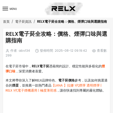
MENU
RELX電子菸全攻略：價格、煙彈口味與選購指南
首頁
電子菸資訊
RELX電子菸全攻略：價格、煙彈口味與選
購指南
作者: abv134
發佈時間: 2025-08-12 09:19:42
查看數:
299
RELX電子菸
煙
在電子菸市場中，
憑藉簡約設計、穩定性能與多樣化的
彈口味
，深受消費者喜愛。
電子菸價格
本文將帶你深入了解RELX品牌特色、
參考，以及如何挑選適
煙蛋
合的
，並推薦一款熱門產品
【LANA 】拉娜 1代煙彈 透明煙彈 |
RELX 1代電子煙機通用 | 極度薄荷感
，讓你快速找到專屬的霧化體驗。