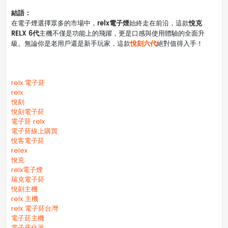
結語：
relx電子煙
悅克
在電子煙選擇眾多的市場中，
始終走在前沿，這款
RELX 6代
主機不僅是功能上的飛躍，更是口感與使用體驗的全面升
悅刻六代
級。無論你是老用戶還是新手玩家，這款
絕對值得入手！
relx 電子菸
relx
悅刻
悅刻電子菸
電子菸 relx
電子菸線上購買
悅客電子菸
relex
悅克
relx電子煙
瑞克電子菸
悅刻主機
relx 主機
relx 電子菸台灣
電子菸主機
電子霧化器