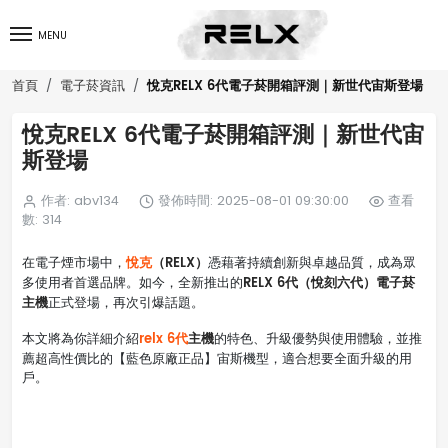
MENU
悅克RELX 6代電子菸開箱評測｜新世代宙斯登場
首頁
電子菸資訊
悅克RELX 6代電子菸開箱評測｜新世代宙
斯登場
作者: abv134
發佈時間: 2025-08-01 09:30:00
查看
數: 314
悅克
（RELX）
在電子煙市場中，
憑藉著持續創新與卓越品質，成為眾
RELX 6代（悅刻六代）電子菸
多使用者首選品牌。如今，全新推出的
主機
正式登場，再次引爆話題。
relx 6代
主機
本文將為你詳細介紹
的特色、升級優勢與使用體驗，並推
薦超高性價比的【藍色原廠正品】宙斯機型，適合想要全面升級的用
戶。