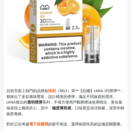
悅刻
目前市面上熱門的品牌如
（RELX）與**【拉娜】LANA 1代煙彈**，
都推出了多款風味豐富、設計精美的煙彈，滿足不同族群的需求。
透明煙彈
LANA推出的
系列，不僅方便用戶觀察煙油使用情況，更在風
極度薄荷感
味表現上獨具匠心，其中「
」口味更是清涼勁爆，深受年輕
族群青睞。
電子菸購買
對於正在考慮
的新手來說，選擇相容性高的設備至關重要。