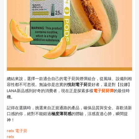
總結來說，選擇一款適合自己的電子菸與煙彈組合，從風味、設備到相
悅刻電子菸
容性都不可忽視。無論你是忠實的
愛好者，還是對【拉娜】
電子菸菸彈
LANA新品感到好奇的消費者，現在正是探索多樣
的最佳時
機。
記得在選購時，挑選來自正規通路的產品，確保品質與安全。喜歡清新
極度薄荷感
口感的你，絕對不能錯過
的體驗，涼感直達心肺，瞬間提
神！
relx 電子菸
relx