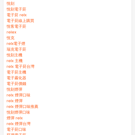
悅刻
悅刻電子菸
電子菸 relx
電子菸線上購買
悅客電子菸
relex
悅克
relx電子煙
瑞克電子菸
悅刻主機
relx 主機
relx 電子菸台灣
電子菸主機
電子霧化器
電子菸價錢
悅刻煙彈
relx 煙彈口味
relx 煙彈
relx 煙彈口味推薦
悅刻煙彈口味
煙彈 relx
relx 煙彈台灣
電子菸口味