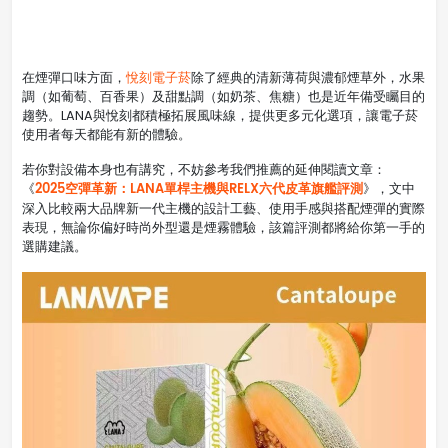
在煙彈口味方面，
悅刻電子菸
除了經典的清新薄荷與濃郁煙草外，水果
調（如葡萄、百香果）及甜點調（如奶茶、焦糖）也是近年備受矚目的
趨勢。LANA與悅刻都積極拓展風味線，提供更多元化選項，讓電子菸
使用者每天都能有新的體驗。
若你對設備本身也有講究，不妨參考我們推薦的延伸閱讀文章：
2025空彈革新：LANA單桿主機與RELX六代皮革旗艦評測
《
》，文中
深入比較兩大品牌新一代主機的設計工藝、使用手感與搭配煙彈的實際
表現，無論你偏好時尚外型還是煙霧體驗，該篇評測都將給你第一手的
選購建議。