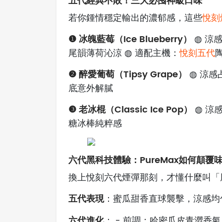
五代經典不敗！三大必囤神級口味
若你鍾情穩定輸出的濃郁感，這些
悅刻
❶ 冰魄藍莓（Ice Blueberry）
◍ 涼
尾韻薄荷沁涼 ◍ 適配主機：
悅刻五代
❷ 醉愛葡萄（Tipsy Grape）
◍ 涼感
底意外解膩
❸ 老冰棍（Classic Ice Pop）
◍ 涼
糖冰棒純粹感
六代黑科技體驗：PureMax如何顛覆
換上悅刻六代煙彈那刻，才懂什麼叫「
五代表現
：蜜瓜甜香直球襲擊，涼感均
六代進化
： - 前調：哈密瓜皮青澀香氣