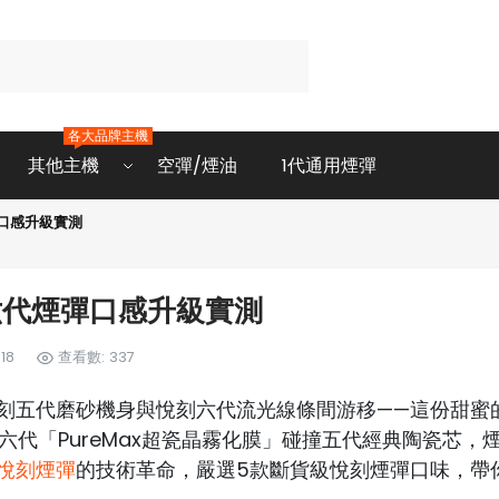
各大品牌主機
其他主機
空彈/煙油
1代通用煙彈
口感升級實測
六代煙彈口感升級實測
18
查看數: 337
刻五代磨砂機身與悅刻六代流光線條間游移——這份甜蜜
六代「PureMax超瓷晶霧化膜」碰撞五代經典陶瓷芯，
悅刻煙彈
的技術革命，嚴選5款斷貨級悅刻煙彈口味，帶