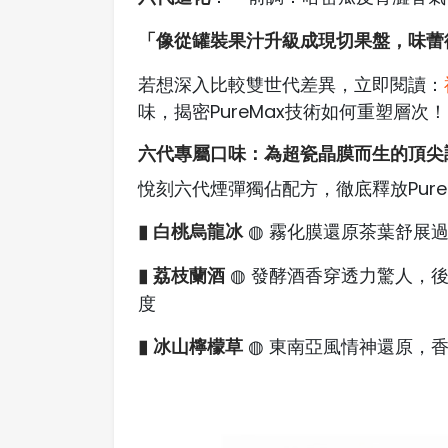
「像從罐裝果汁升級成現切果盤，味蕾
若想深入比較雙世代差異，立即閱讀：
味，揭密PureMax技術如何重塑層次
六代專屬口味：為超瓷晶膜而生的頂尖
悅刻六代煙彈獨佔配方，徹底釋放Pure
▮ 白桃烏龍冰
◍ 霧化膜還原茶葉舒展過
▮ 荔枝蘭酒
◍ 發酵酒香穿透力驚人，後
度
▮ 冰山檸檬草
◍ 東南亞風情神還原，香