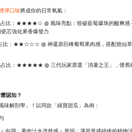
煙彈口味
將成你的日常氧氣：
感占比：★★★★☆ ◍ 風味亮點：咬破藍莓爆珠的酸爽感
陶瓷芯強化果香爆發力
占比：★★☆☆☆ ◍ 神還原巨峰葡萄果肉感，搭配燒仙
感占比：★★★★★ ◍ 三代玩家票選「消暑之王」，懷舊
味蕾認知？
風味解剖學」！以同款「綠寶甜瓜」為例：
勻
 - 中調：果肉汁水迸發感 - 尾韻：薄荷葉揉碎後的植物