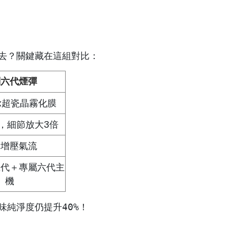
去？關鍵藏在這組對比：
刻六代煙彈
ax超瓷晶霧化膜
，細節放大3倍
旋增壓氣流
五代＋專屬六代主
機
味純淨度仍提升40%！