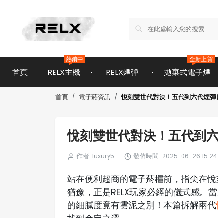
熱銷中
全新上貨
首頁
RELX主機
RELX煙彈
拋棄式電子煙
悅刻雙世代對決！五代到六代煙彈
首頁
電子菸資訊
悅刻雙世代對決！五代到
作者: luxury5
發佈時間: 2025-06-26 15:24:
站在便利超商的電子菸櫃前，指尖在悅
猶豫，正是RELX玩家必經的儀式感。當
的細膩度竟有雲泥之別！本篇拆解兩代