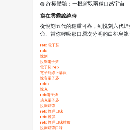
◍ 終極體驗：一機駕馭兩種口感宇宙
寫在雲霧繚繞時
從悅刻五代的穩重可靠，到悅刻六代煙
命。當你輕吸那口層次分明的白桃烏龍
relx 電子菸
relx
悅刻
悅刻電子菸
電子菸 relx
電子菸線上購買
悅客電子菸
relex
悅克
relx電子煙
瑞克電子菸
悅刻煙彈
relx 煙彈口味
relx 煙彈
relx 煙彈口味推薦
悅刻煙彈口味