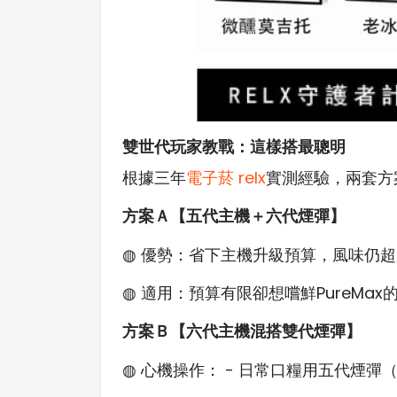
雙世代玩家教戰：這樣搭最聰明
根據三年
電子菸 relx
實測經驗，兩套方
方案Ａ【五代主機＋六代煙彈】
◍ 優勢：省下主機升級預算，風味仍
◍ 適用：預算有限卻想嚐鮮PureMax
方案Ｂ【六代主機混搭雙代煙彈】
◍ 心機操作： - 日常口糧用五代煙彈