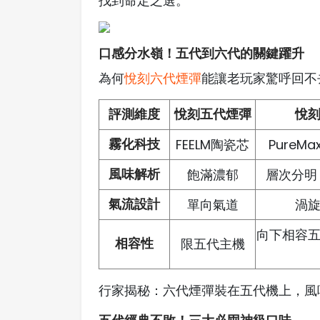
找到命定之選。
口感分水嶺！五代到六代的關鍵躍升
為何
悅刻六代煙彈
能讓老玩家驚呼回不
評測維度
悅刻五代煙彈
悅
霧化科技
FEELM陶瓷芯
PureM
風味解析
飽滿濃郁
層次分明
氣流設計
單向氣道
渦
向下相容
相容性
限五代主機
行家揭秘：六代煙彈裝在五代機上，風