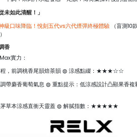
從未如此清醒！」
神級口味降臨！悅刻五代vs六代煙彈終極體驗
（盲測10
！）
調香
Max實力：
程，前調桃香尾韻焙茶韻 ◍ 涼感點綴：★★★☆☆
調帶麝香葡萄氣息 ◍ 重點提示：低涼感設計凸顯果香複
茅草本涼感直衝天靈蓋 ◍ 解膩指數：★★★★★