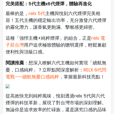
完美搭配：5代主機x6代煙彈，體驗再進化
最棒的是，
relx 5代
主機與悅刻六代煙彈完美相
容！五代主機的穩定輸出功率，充分激發六代煙彈
的霧化潛力，讓香氣更飽滿、擊喉感更綿密。
這種「強悍主機+純粹煙彈」的組合，正是
relx 電
子菸台灣
用戶追求極致體驗的聰明選擇，輕鬆兼顧
便利性與頂級口感。
閱讀推薦
：想深入瞭解六代主機如何實現「續航無
憂，口感純粹」？立即點閱深度解析：
RELX 6代閃
電戰——續航無憂口感純粹
，掌握最新科技亮點！
從高效快充到純粹風味，悅刻透過relx 5代與六代
煙彈的科技革新，展現了對台灣市場的深刻理解。
無論你是追求效率的忙碌族，還是講究口感的品味