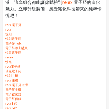
派，這套組合都能讓你體驗到
relex
電子菸的進化
魅力。立即升級裝備，感受霧化科技帶來的純粹愉
悅吧！
relx 電子菸
relx
悅刻
悅刻電子菸
電子菸 relx
電子菸線上購買
悅客電子菸
relex
悅克
relx電子煙
瑞克電子菸
悅刻主機
relx 主機
relx 電子菸台灣
電子菸主機
電子霧化器
電子菸價錢
relx 1 代
relx 5代