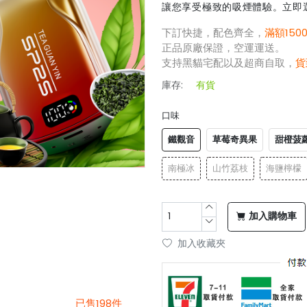
讓您享受極致的吸煙體驗。立即
下訂快捷，配色齊全，
滿額150
正品原廠保證，空運運送。
支持黑貓宅配以及超商自取，
貨
庫存:
有貨
口味
鐵觀音
草莓奇異果
甜橙菠
南極冰
山竹荔枝
海鹽檸檬
加入購物車
加入收藏夾
已售198件