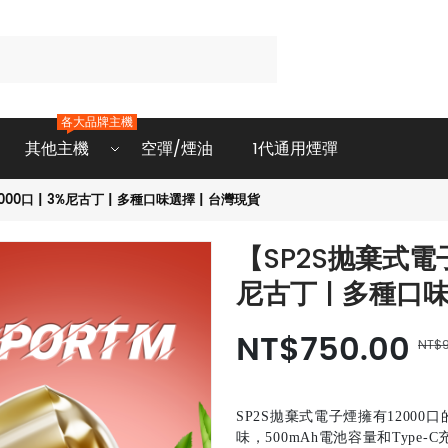
各大品牌主機
其他主機
空彈/煙油
1代通用煙彈
00口 | 3%尼古丁 | 多種口味選擇 | 台灣現貨
【SP2S抛棄式電子
尼古丁 | 多種口味
NT$750.00
NT$9
SP2S拋棄式電子煙擁有1200
味，500mAh電池容量和Typ