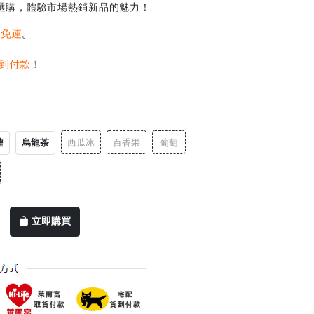
選購，體驗市場熱銷新品的魅力！
0免運
。
到付款
！
蘿
烏龍茶
西瓜冰
百香果
葡萄
立即購買