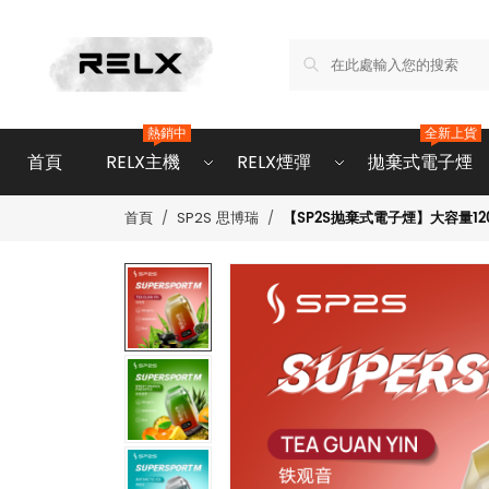
熱銷中
全新上貨
首頁
RELX主機
RELX煙彈
拋棄式電子煙
【SP2S抛棄式電子煙】大容量120
首頁
SP2S 思博瑞