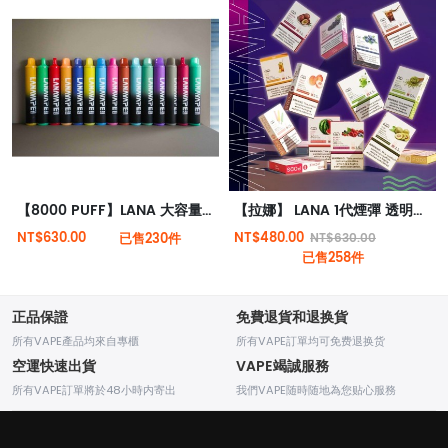
【8000 PUFF】LANA 大容量抛棄式 Type-C 可充電 | 一次性電子煙 |
【拉娜】 LANA 1代煙彈 透明煙彈 | RELX 1代電子煙機通用 | 極度薄荷感
NT$630.00
NT$480.00
已售230件
NT$630.00
已售258件
正品保證
免費退貨和退换貨
所有VAPE產品均來自專櫃
所有VAPE訂單均可免费退换货
空運快速出貨
VAPE竭誠服務
所有VAPE訂單將於48小時内寄出
我們VAPE随時随地為您贴心服務